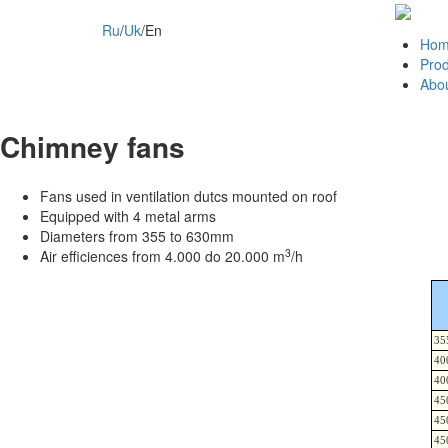
Ru
/
Uk
/
En
Hom
Prod
Abou
Chimney fans
Fans used in ventilation dutcs mounted on roof
Equipped with 4 metal arms
Diameters from 355 to 630mm
3
Air efficiences from 4.000 do 20.000 m
/h
35
40
40
45
45
45