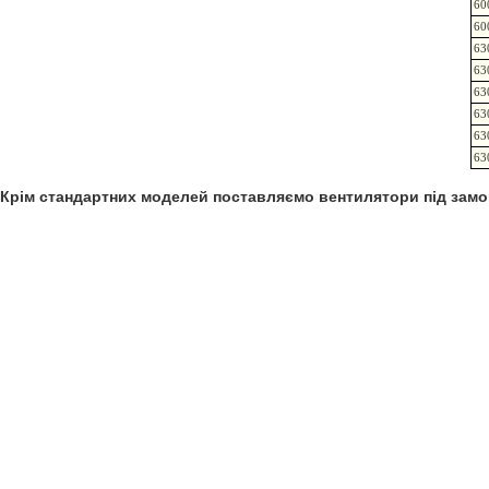
60
60
63
63
63
63
63
63
Крім стандартних моделей поставляємо вентилятори під замо