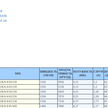
e
ucts
t us
ПРОДУК-
ШВИДКІСТЬ
ПОТУЖНІСТЬ
СТРУМ
Ш
ТИП
ТИВНІСТЬ
(ОБ/ХВ)
(КВт)
(A)
(Д
3
(М
/ГОД)
5/K/8-8/50/230
1350
3950
0,15
1,2
62
0/K/6-6/45/230
1350
5130
0,15
1,2
63
0/K/8-8/50/230
1350
5830
0,25
2,28
66
0/K/6-6/45/230
1350
7070
0,25
2,28
66
0/K/8-8/45/230
1350
7520
0,37
2,73
67
0/K/8-8/45/400
1400
7800
0,37
1,17
68