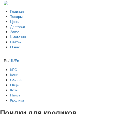
Главная
Товары
Цены
Доставка
Заказ
I-магазин
Статьи
О нас
Ru
/
Uk
/
En
КРС
Кони
Свиньи
Овцы
Козы
Птица
Кролики
Поилки для кроликов