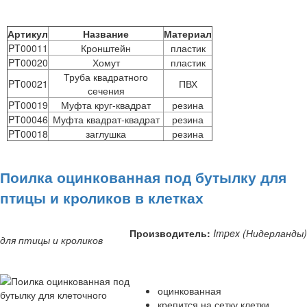
Артикул
Название
Материал
PT00011
Кронштейн
пластик
PT00020
Хомут
пластик
Труба квадратного
PT00021
ПВХ
сечения
PT00019
Муфта круг-квадрат
резина
PT00046
Муфта квадрат-квадрат
резина
PT00018
заглушка
резина
Поилка оцинкованная под бутылку для
птицы и кроликов в клетках
Производитель:
Impex (Нидерланды)
для птицы и кроликов
оцинкованная
крепится на сетку клетки