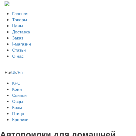
Главная
Товары
Цены
Доставка
Заказ
I-магазин
Статьи
О нас
Ru
/
Uk
/
En
КРС
Кони
Свиньи
Овцы
Козы
Птица
Кролики
Автопоилки для домашней