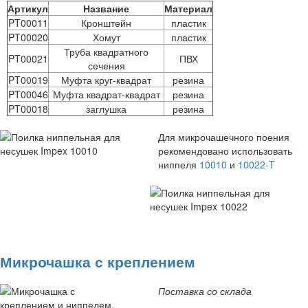
Артикул
Название
Материал
PT00011
Кронштейн
пластик
PT00020
Хомут
пластик
Труба квадратного
PT00021
ПВХ
сечения
PT00019
Муфта круг-квадрат
резина
PT00046
Муфта квадрат-квадрат
резина
PT00018
заглушка
резина
Для микрочашечного поения
рекомендовано использовать
ниппеля
10010
и
10022-T
Микрочашка с креплением
Поставка со склада