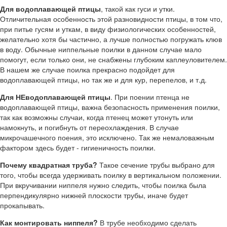
Для водоплавающей птицы
, такой как гуси и утки.
Отличительная особенность этой разновидности птицы, в том что,
при питье гусям и уткам, в виду физиологических особенностей,
желательно хотя бы частично, а лучше полностью погружать клюв
в воду. Обычные ниппельные поилки в данном случае мало
помогут, если только они, не снабжены глубоким каплеуловителем.
В нашем же случае поилка прекрасно подойдет для
водоплавающей птицы, но так же и для кур, перепелов, и т.д.
Для НЕводоплавающей птицы
. При поении птенца не
водоплавающей птицы, важна безопасность применения поилки,
так как возможны случаи, когда птенец может утонуть или
намокнуть, и погибнуть от переохлаждения. В случае
микрочашечного поения, это исключено. Так же немаловажным
фактором здесь будет - гигиеничность поилки.
Почему квадратная труба?
Такое сечение трубы выбрано для
того, чтобы всегда удерживать поилку в вертикальном положении.
При вкручивании ниппеля нужно следить, чтобы поилка была
перпендикулярно нижней плоскости трубы, иначе будет
прокапывать.
Как монтировать ниппеля?
В трубе необходимо сделать