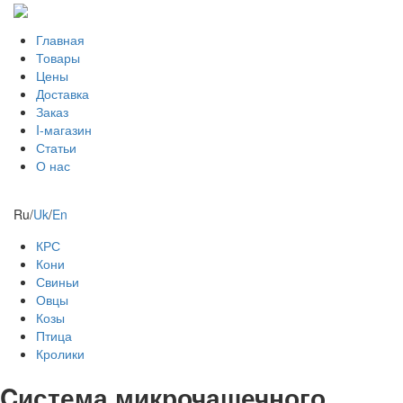
Главная
Товары
Цены
Доставка
Заказ
I-магазин
Статьи
О нас
Ru
/
Uk
/
En
КРС
Кони
Свиньи
Овцы
Козы
Птица
Кролики
Cистема микрочашечного