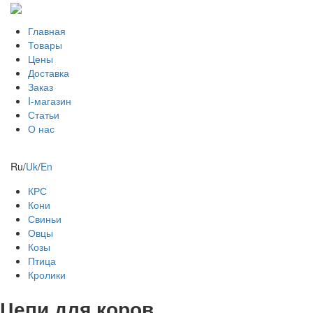
Главная
Товары
Цены
Доставка
Заказ
I-магазин
Статьи
О нас
Ru
/
Uk
/
En
КРС
Кони
Свиньи
Овцы
Козы
Птица
Кролики
Цепи для коров