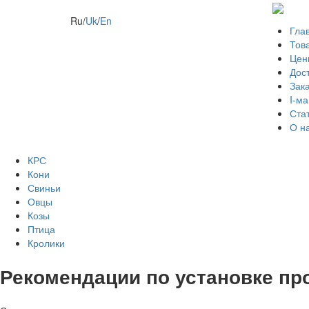
Ru
/
Uk
/
En
Гла
Тов
Цен
Дос
Зак
I-ма
Ста
О н
КРС
Кони
Свиньи
Овцы
Козы
Птица
Кролики
Рекомендации по установке пр