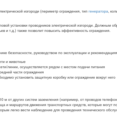
электрической изгороди (периметр ограждения, тип
генератора
, ко
повой установки проводников электрической изгороди. Должным о
ьев и т.д.) также позволит повысить эффективность ограждения.
нике безопасности, руководством по эксплуатации и рекомендациям
ети и животные
 сети/линии, осуществляется рядом с местом подачи питания
средней части ограждения
бходимо установить защитную коробку или ограждение вокруг него
10 м от других систем заземления (например, от проводов телефон
ища и маршрутов движения транспортных средств, которые могут п
оторым легко вести наблюдение для проведения технического обсл