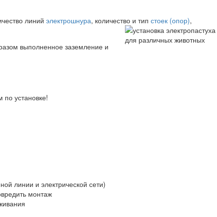
личество линий
электрошнура
, количество и тип
стоек (опор)
,
бразом выполненное заземление и
 по установке!
ной линии и электрической сети)
овредить монтаж
уживания