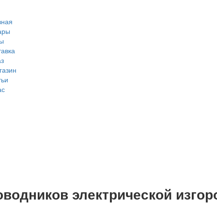
вная
ары
ы
тавка
аз
газин
тьи
ас
оводников электрической изгор